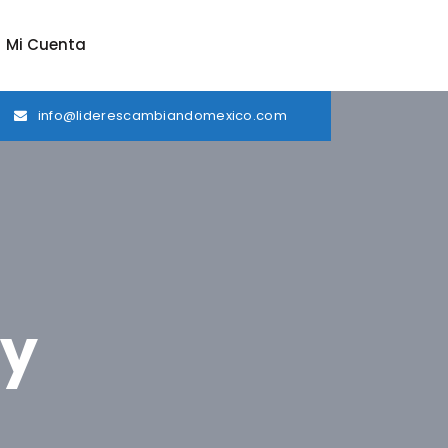
Mi Cuenta
info@liderescambiandomexico.com
ry