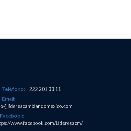
Teléfono;
222 201 33 11
Email:
fo@liderescambiandomexico.com
Facebook:
tps://www.facebook.com/Lideresacm/