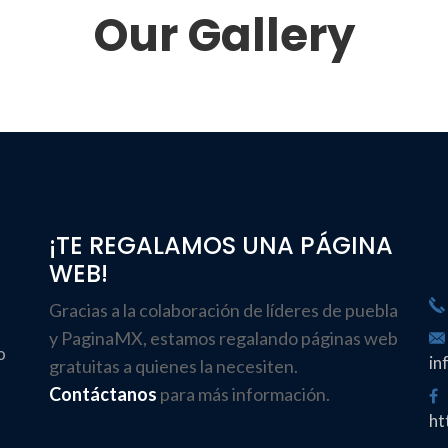
Our Gallery
¡TE REGALAMOS UNA PÁGINA
WEB!
Gracias a la colaboración de líderes de puebla
y
PaginaMX
, estamos regalando páginas web
o
in
gratuitas a quienes la necesiten.
Contáctanos
para más información.
ht